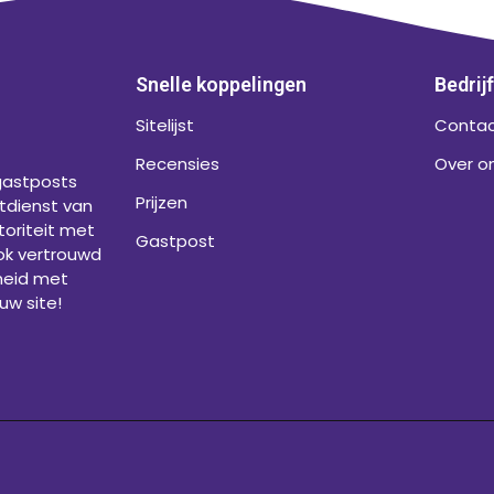
Snelle koppelingen
Bedrij
Sitelijst
Contac
Recensies
Over o
gastposts
Prijzen
tdienst van
oriteit met
Gastpost
ok vertrouwd
heid met
uw site!